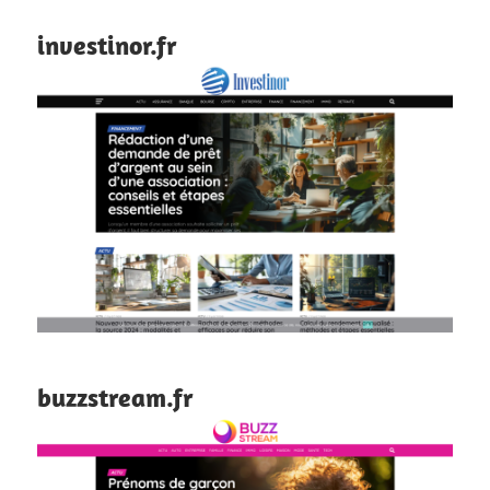
investinor.fr
buzzstream.fr